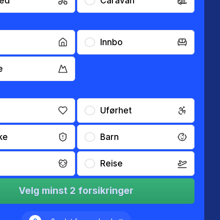
ed
Caravan
Innbo
e
Uførhet
ke
Barn
Reise
Velg minst 2 forsikringer