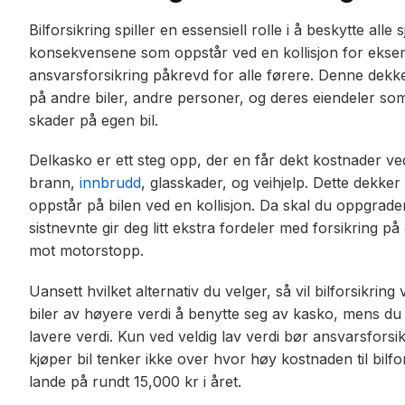
Bilforsikring spiller en essensiell rolle i å beskytte all
konsekvensene som oppstår ved en kollisjon for eksem
ansvarsforsikring påkrevd for alle førere. Denne dek
på andre biler, andre personer, og deres eiendeler so
skader på egen bil.
Delkasko er ett steg opp, der en får dekt kostnader ve
brann,
innbrudd
, glasskader, og veihjelp. Dette dekker 
oppstår på bilen ved en kollisjon. Da skal du oppgrader
sistnevnte gir deg litt ekstra fordeler med forsikring på 
mot motorstopp.
Uansett hvilket alternativ du velger, så vil bilforsikrin
biler av høyere verdi å benytte seg av kasko, mens du
lavere verdi. Kun ved veldig lav verdi bør ansvarsforsik
kjøper bil tenker ikke over hvor høy kostnaden til bilfo
lande på rundt 15,000 kr i året.