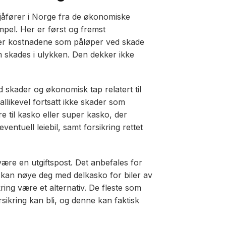
e sjåfører i Norge fra de økonomiske
pel. Her er først og fremst
ker kostnadene som påløper ved skade
m skades i ulykken. Den dekker ikke
d skader og økonomisk tap relatert til
allikevel fortsatt ikke skader som
e til kasko eller super kasko, der
eventuell leiebil, samt forsikring rettet
g være en utgiftspost. Det anbefales for
 kan nøye deg med delkasko for biler av
ring være et alternativ. De fleste som
rsikring kan bli, og denne kan faktisk