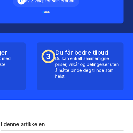
0
av 2 valgt for samlerabatt
ger
Du får bedre tilbud
3
kt med
Du kan enkelt sammenligne
ste
priser, vilkår og betingelser uten
å måtte binde deg til noe som
helst.
I denne artikkelen