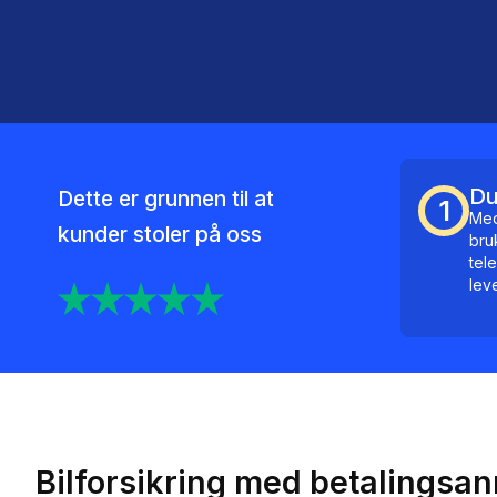
Du
Dette er grunnen til at
1
Med
kunder stoler på oss
bru
tel
lev
Bilforsikring med betalingsa