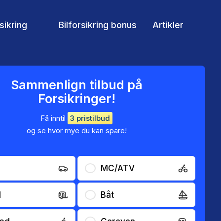
rsikring
Bilforsikring bonus
Artikler
Sammenlign tilbud på
Forsikringer!
Få inntil
3 pristilbud
og se hvor mye du kan spare!
MC/ATV
l
Båt