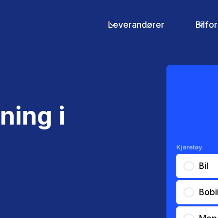
Leverandører
Bilfo
d
ning i
Kjøretøy
Bil
Bobi