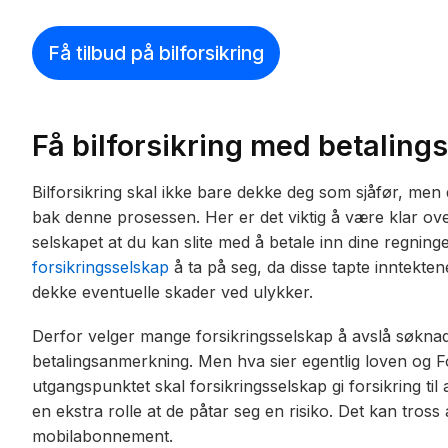
Få tilbud på bilforsikring
Få bilforsikring med betalin
Bilforsikring skal ikke bare dekke deg som sjåfør, men d
bak denne prosessen. Her er det viktig å være klar over
selskapet at du kan slite med å betale inn dine regnin
forsikringsselskap
å ta på seg, da disse tapte inntektene 
dekke eventuelle skader ved ulykker.
Derfor velger mange forsikringsselskap å avslå søkna
betalingsanmerkning. Men hva sier egentlig loven og F
utgangspunktet skal forsikringsselskap gi forsikring til a
en ekstra rolle at de påtar seg en risiko. Det kan tro
mobilabonnement.