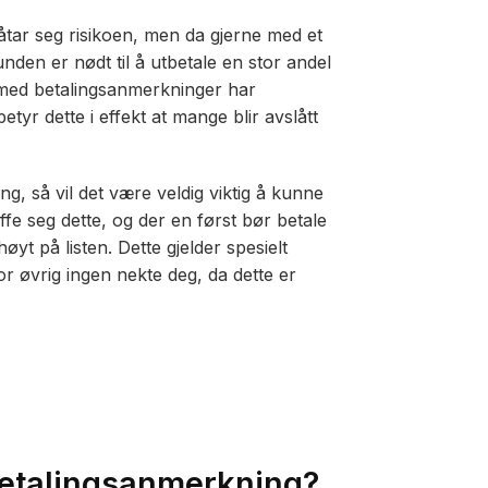
 påtar seg risikoen, men da gjerne med et
nden er nødt til å utbetale en stor andel
n med betalingsanmerkninger har
tyr dette i effekt at mange blir avslått
, så vil det være veldig viktig å kunne
e seg dette, og der en først bør betale
øyt på listen. Dette gjelder spesielt
or øvrig ingen nekte deg, da dette er
betalingsanmerkning?