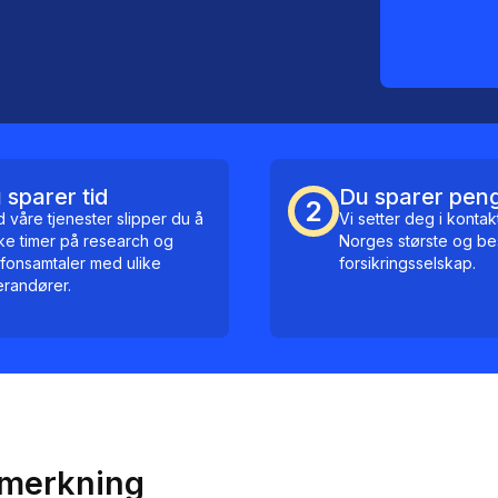
 sparer tid
Du sparer pen
2
 våre tjenester slipper du å
Vi setter deg i konta
ke timer på research og
Norges største og be
efonsamtaler med ulike
forsikringsselskap.
erandører.
nmerkning