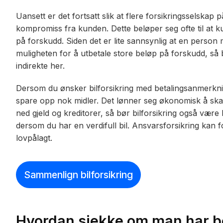
Uansett er det fortsatt slik at flere forsikringsselskap
kompromiss fra kunden. Dette beløper seg ofte til at ku
på forskudd. Siden det er lite sannsynlig at en perso
muligheten for å utbetale store beløp på forskudd, så be
indirekte her.
Dersom du ønsker bilforsikring med betalingsanmerkning
spare opp nok midler. Det lønner seg økonomisk å skaff
ned gjeld og kreditorer, så bør bilforsikring også være h
dersom du har en verdifull bil. Ansvarsforsikring kan f
lovpålagt.
Sammenlign bilforsikring
Hvordan sjekke om man har 