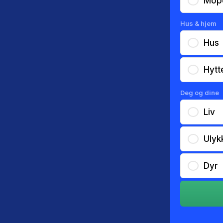
Mop
Hus & hjem
Hus
Hytt
Deg og dine
Liv
Ulyk
Dyr