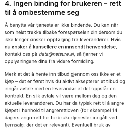
4. Ingen binding for brukeren – rett
til å ombestemme seg
Å benytte vår tjeneste er ikke bindende. Du kan når
som helst trekke tilbake forespørselen din dersom du
ikke lenger ønsker oppfølging fra leverandører.
Hvis
du ønsker å kansellere en innsendt henvendelse
,
kontakt oss på
data@netsure.ai
, så fjerner vi
opplysningene dine fra videre formidling.
Merk at det å hente inn tilbud gjennom oss ikke er et
kjøp – det er først hvis du aktivt aksepterer et tilbud og
inngår avtale med en leverandør at det oppstår en
kontrakt. En slik avtale vil være mellom deg og den
aktuelle leverandøren. Du har da typisk rett til å angre
kjøpet i henhold til angrerettloven (for eksempel 14
dagers angrerett for forbrukertjenester inngått ved
fjernsalg, der det er relevant). Eventuell bruk av