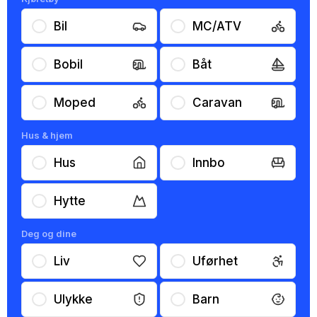
Bil
MC/ATV
Bobil
Båt
Moped
Caravan
Hus & hjem
Hus
Innbo
Hytte
Deg og dine
Liv
Uførhet
Ulykke
Barn