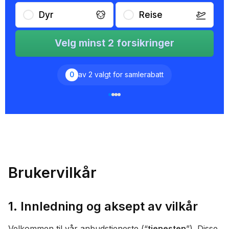
Dyr
Reise
Velg minst 2 forsikringer
0
av 2 valgt for samlerabatt
Brukervilkår
1. Innledning og aksept av vilkår
Velkommen til vår anbudstjeneste (“
tjenesten
”). Disse