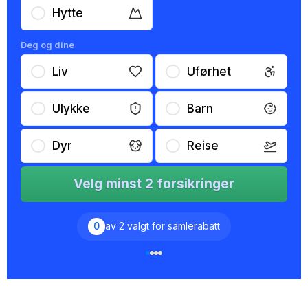
Hytte
Deg og dine
Liv
Uførhet
Ulykke
Barn
Dyr
Reise
Velg minst 2 forsikringer
0
av 2 valgt for samlerabatt