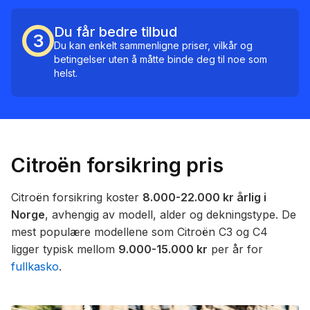
Du får bedre tilbud
3
Du kan enkelt sammenligne priser, vilkår og
betingelser uten å måtte binde deg til noe som
helst.
Citroën forsikring pris
Citroën forsikring koster
8.000-22.000 kr årlig i
Norge
, avhengig av modell, alder og dekningstype. De
mest populære modellene som Citroën C3 og C4
ligger typisk mellom
9.000-15.000 kr
per år for
fullkasko
.