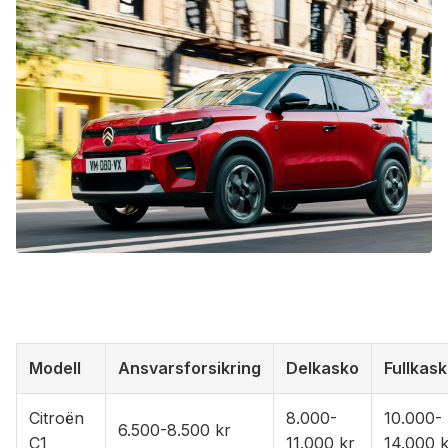
Modell
Ansvarsforsikring
Delkasko
Fullkas
Citroën
8.000-
10.000-
6.500-8.500 kr
C1
11.000 kr
14.000 k