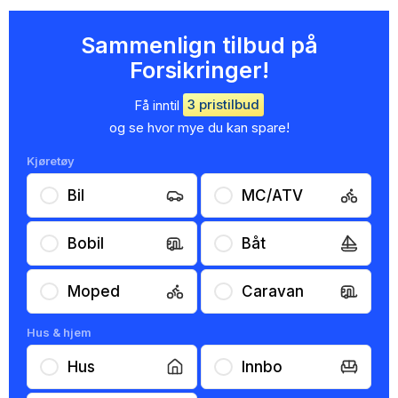
Sammenlign tilbud på
Forsikringer!
Få inntil
3 pristilbud
og se hvor mye du kan spare!
Kjøretøy
Bil
MC/ATV
Bobil
Båt
Moped
Caravan
Hus & hjem
Hus
Innbo