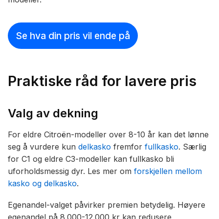
Se hva din pris vil ende på
Praktiske råd for lavere pris
Valg av dekning
For eldre Citroën-modeller over 8-10 år kan det lønne
seg å vurdere kun
delkasko
fremfor
fullkasko
. Særlig
for C1 og eldre C3-modeller kan fullkasko bli
uforholdsmessig dyr. Les mer om
forskjellen mellom
kasko og delkasko
.
Egenandel-valget påvirker premien betydelig. Høyere
egenandel på 8.000-12.000 kr kan redusere