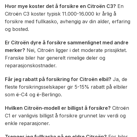
Hvor mye koster det å forsikre en Citroën C3?
En
Citroën C3 koster typisk 11.000-16.000 kr årlig å
forsikre med fullkasko, avhengig av din alder, erfaring
og bosted.
Er Citroën dyre å forsikre sammenlignet med andre
merker?
Nei, Citroën ligger i det moderate prissjiktet.
Franske biler har generelt rimelige deler og
reparasjonskostnader.
Får jeg rabatt på forsikring for Citroën elbil?
Ja, de
fleste forsikringsselskaper gir 5-15% rabatt på elbiler
som ë-C4 og ë-Berlingo.
Hvilken Citroën-modell er billigst å forsikre?
Citroën
C1 er vanligvis billigst å forsikre grunnet lav verdi og
enkle reparasjoner.
Trenger jeg fullkasko på en eldre Citroën?
For biler