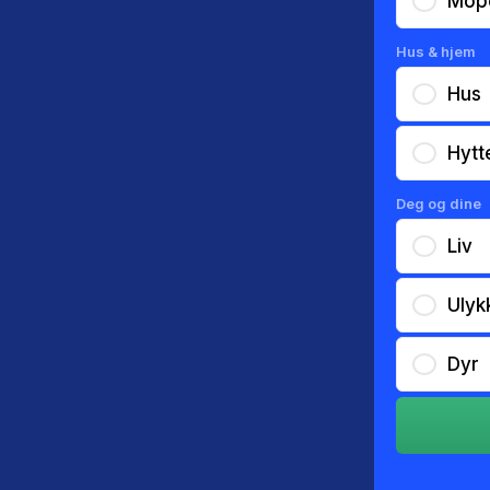
Mop
Hus & hjem
Hus
Hytt
Deg og dine
Liv
Ulyk
Dyr