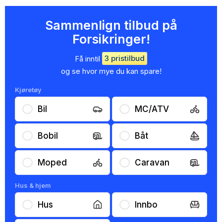
Sammenlign tilbud på
Forsikringer!
Få inntil
3 pristilbud
og se hvor mye du kan spare!
Kjøretøy
Bil
MC/ATV
Bobil
Båt
Moped
Caravan
Hus & hjem
Hus
Innbo