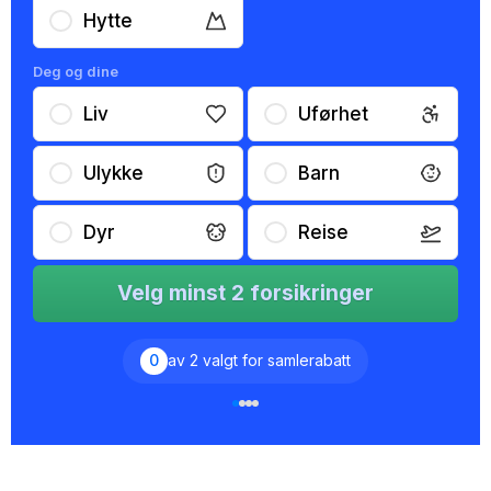
Hytte
Deg og dine
Liv
Uførhet
Ulykke
Barn
Dyr
Reise
Velg minst 2 forsikringer
0
av 2 valgt for samlerabatt