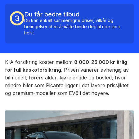
Du får bedre tilbud
3
Du kan enkelt sammenligne priser, vilkår og
betingelser uten å måtte binde deg til noe som
helst.
KIA forsikring koster mellom
8 000-25 000 kr årlig
for full kaskoforsikring
. Prisen varierer avhengig av
bilmodell, førers alder, kjørelengde og bosted, hvor
mindre biler som Picanto ligger i det lavere prissjiktet
og premium-modeller som EV6 i det høyere.