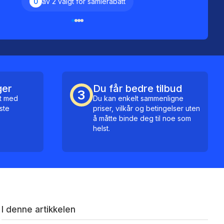
0
av 2 valgt for samlerabatt
ger
Du får bedre tilbud
3
kt med
Du kan enkelt sammenligne
ste
priser, vilkår og betingelser uten
å måtte binde deg til noe som
helst.
I denne artikkelen