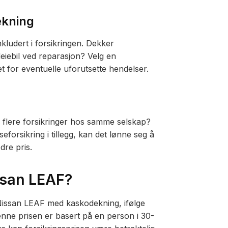
ekning
kludert i forsikringen. Dekker
 leiebil ved reparasjon? Velg en
het for eventuelle uforutsette hendelser.
r flere forsikringer hos samme selskap?
eforsikring i tillegg, kan det lønne seg å
dre pris.
issan LEAF?
 Nissan LEAF med kaskodekning, ifølge
enne prisen er basert på en person i 30-