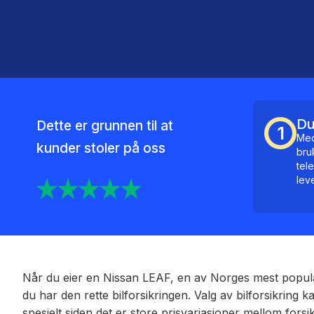
Du
Dette er grunnen til at
1
Med
kunder stoler på oss
bru
tel
lev
Når du eier en Nissan LEAF, en av Norges mest populære
du har den rette bilforsikringen. Valg av bilforsikring 
spesielt siden det er store prisvariasjoner mellom fors