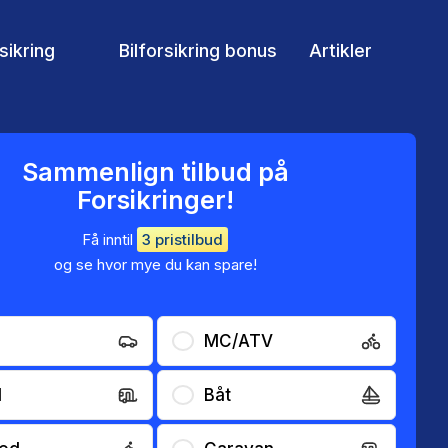
rsikring
Bilforsikring bonus
Artikler
Sammenlign tilbud på
Forsikringer!
Få inntil
3 pristilbud
og se hvor mye du kan spare!
MC/ATV
l
Båt