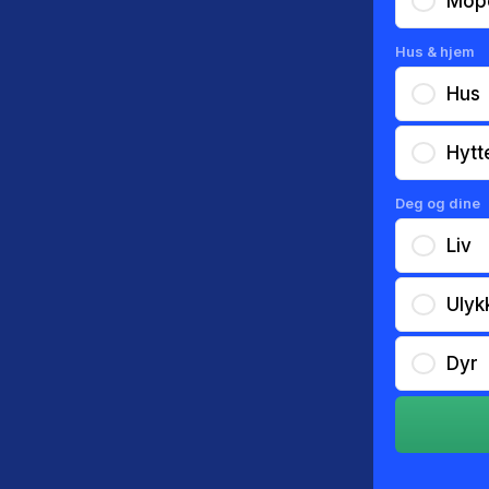
Mop
Hus & hjem
Hus
Hytt
Deg og dine
Liv
Ulyk
Dyr