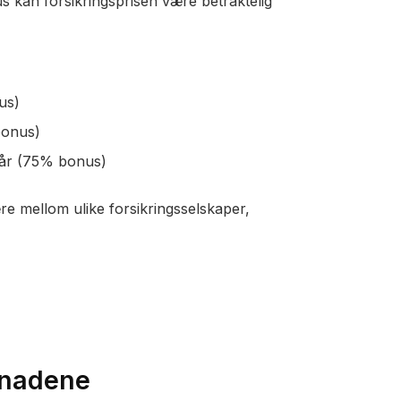
 kan forsikringsprisen være betraktelig
us)
bonus)
 år (75% bonus)
ære mellom ulike forsikringsselskaper,
tnadene