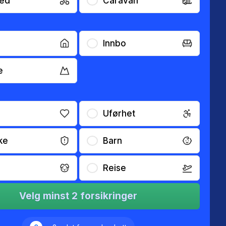
ed
Caravan
Innbo
e
Uførhet
ke
Barn
Reise
Velg minst 2 forsikringer