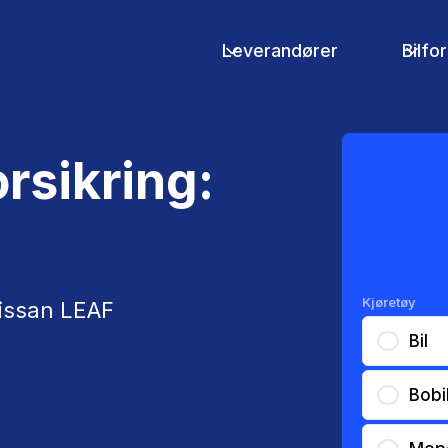
Leverandører
Bilfo
rsikring:
Kjøretøy
Nissan LEAF
Bil
Bobi