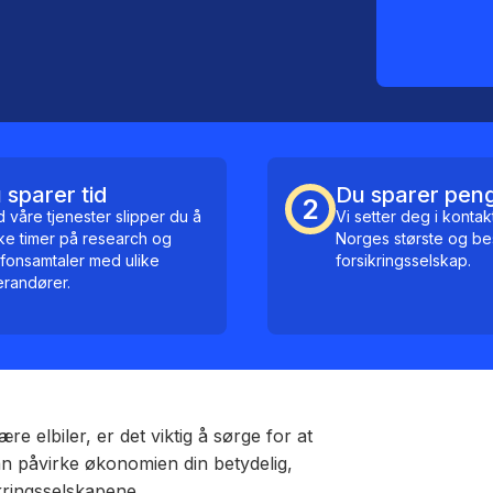
 sparer tid
Du sparer pen
2
 våre tjenester slipper du å
Vi setter deg i konta
ke timer på research og
Norges største og be
efonsamtaler med ulike
forsikringsselskap.
erandører.
 elbiler, er det viktig å sørge for at
kan påvirke økonomien din betydelig,
ikringsselskapene.