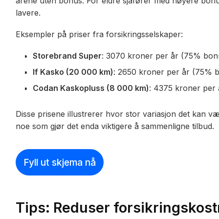
årene uten bonus. For eldre sjåfører med høyere bonus
lavere.
Eksempler på priser fra forsikringsselskaper:
Storebrand Super
: 3070 kroner per år (75% bon
If Kasko (20 000 km)
: 2650 kroner per år (75% 
Codan Kaskopluss (8 000 km)
: 4375 kroner per
Disse prisene illustrerer hvor stor variasjon det kan v
noe som gjør det enda viktigere å sammenligne tilbud.
Fyll ut skjema nå
Tips: Reduser forsikringskos